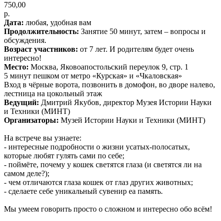
750,00
р.
Дата:
любая, удобная вам
Продолжительность:
Занятие 50 минут, затем – вопросы и
обсуждения.
Возраст участников:
от 7 лет. И родителям будет очень
интересно!
Место:
Москва, Яковоапостольский переулок 9, стр. 1
5 минут пешком от метро «Курская» и «Чкаловская»
Вход в чёрные ворота, позвонить в домофон, во дворе налево,
лестница на цокольный этаж
Ведущий:
Дмитрий Якубов, директор Музея Истории Науки
и Техники (МИНТ)
Организаторы:
Музей Истории Науки и Техники (МИНТ)
На встрече вы узнаете:
- интересные подробности о жизни усатых-полосатых,
которые любят гулять сами по себе;
- поймёте, почему у кошек светятся глаза (и светятся ли на
самом деле?);
- чем отличаются глаза кошек от глаз других животных;
- сделаете себе уникальный сувенир еа память.
Мы умеем говорить просто о сложном и интересно обо всём!