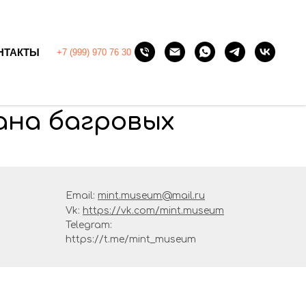
НТАКТЫ
+7 (999) 970 76 30
ана багровых
Email:
mint.museum@mail.ru
Vk:
https://vk.com/mint.museum
Telegram:
https://t.me/mint_museum