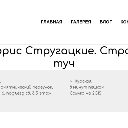
ГЛАВНАЯ
ГАЛЕРЕЯ
БЛОГ
КО
орис Стругацкие. Стр
туч
,
м. Курская,
ромятнический переулок,
8 минут пешком
р 6, подъезд с8, 3,5 этаж
Ссылка на
2GIS