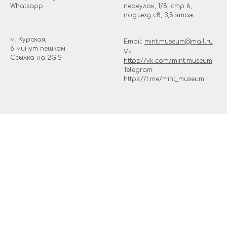
Whatsapp
переулок, 1/8, стр 6,
подъезд с8, 3,5 этаж
м. Курская,
Email:
mint.museum@mail.ru
8 минут пешком
Vk:
Ссылка на
2GIS
https://vk.com/mint.museum
Telegram:
https://t.me/mint_museum