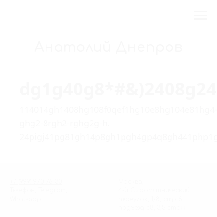
Анатолий Днепров
dg1g40g8*#&)2408g2
114014gh1408hg108f0qef1hg10e8hg104e81hg4
ghg2-8rgh2-rghg2g-h.
24pigj41pg81gh14p8gh1pgh4gp4q8gh441php1
+7 (999) 970 76 30
Москва,
Телефон, Telegram,
4-й Сыромятнический
Whatsapp
переулок, 1/8, стр 6,
подъезд с8, 3,5 этаж