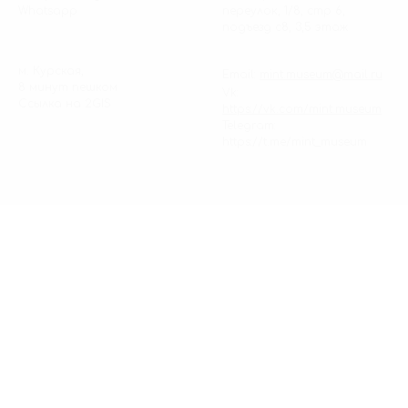
Whatsapp
переулок, 1/8, стр 6,
подъезд с8, 3,5 этаж
м. Курская,
Email:
mint.museum@mail.ru
8 минут пешком
Vk:
Ссылка на
2GIS
https://vk.com/mint.museum
Telegram:
https://t.me/mint_museum