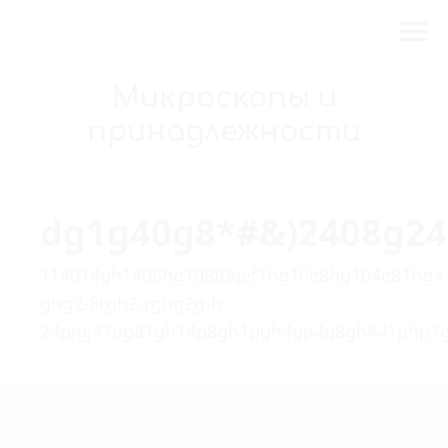
Микроскопы и
принадлежности
dg1g40g8*#&)2408g2
114014gh1408hg108f0qef1hg10e8hg104e81hg4
ghg2-8rgh2-rghg2g-h.
24pigj41pg81gh14p8gh1pgh4gp4q8gh441php1
+7 (999) 970 76 30
Москва,
Телефон, Telegram,
4-й Сыромятнический