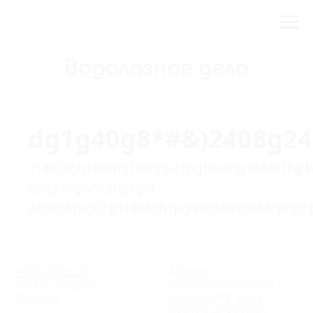
Водолазное дело
dg1g40g8*#&)2408g2
114014gh1408hg108f0qef1hg10e8hg104e81hg4
ghg2-8rgh2-rghg2g-h.
24pigj41pg81gh14p8gh1pgh4gp4q8gh441php1
+7 (999) 970 76 30
Москва,
Телефон, Telegram,
4-й Сыромятнический
Whatsapp
переулок, 1/8, стр 6,
подъезд с8, 3,5 этаж