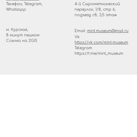
Телефон, Telegram,
4-й Сыромятнический
Whatsapp
переулок, 1/8, стр 6,
подъезд с8, 3,5 этаж
м. Курская,
Email:
mint.museum@mail.ru
8 минут пешком
Vk:
Ссылка на
2GIS
https://vk.com/mint.museum
Telegram:
https://t.me/mint_museum