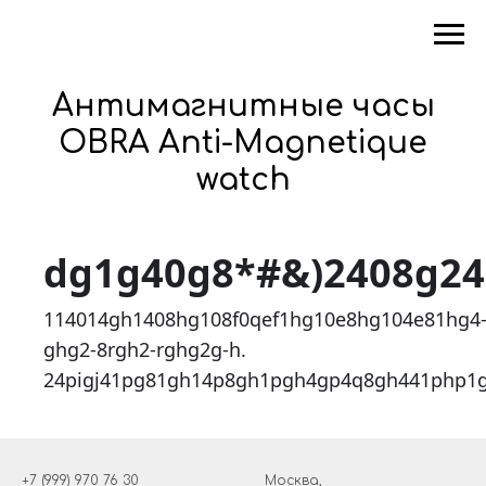
Антимагнитные часы
OBRA Anti-Magnetique
watch
dg1g40g8*#&)2408g2
114014gh1408hg108f0qef1hg10e8hg104e81hg4
ghg2-8rgh2-rghg2g-h.
24pigj41pg81gh14p8gh1pgh4gp4q8gh441php1
+7 (999) 970 76 30
Москва,