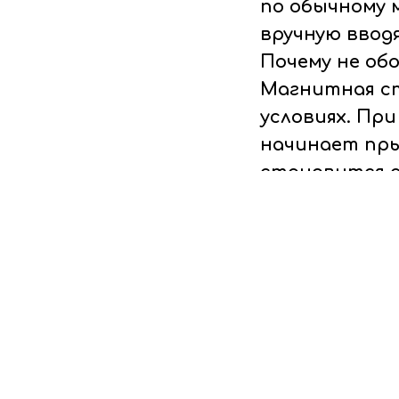
по обычному 
вручную ввод
Почему не о
Магнитная ст
условиях. Пр
начинает пры
становится с
манёврах стр
Есть и другой
магнитный ко
Земли вообще
Получается о
второй – над