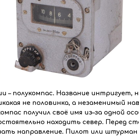
и – полукомпас. Название интригует, н
икакая не половинка, а незаменимый н
омпас получил своё имя из–за одной ос
остоятельно находить север. Перед с
зать направление. Пилот или штурман 