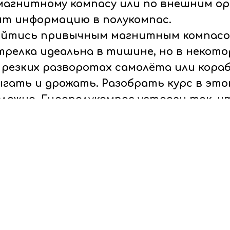
магнитному компасу или по внешним о
ят информацию в полукомпас.
бойтись привычным магнитным компас
релка идеальна в тишине, но в некото
и резких разворотах самолёта или кораб
гать и дрожать. Разобрать курс в эт
ложно. Гирополукомпас устроен так, ч
елка прибора стоит как вкопанная.
 плюс. На полюсах Земли или рядом с з
мпас бесполезен. Полукомпасу магнитн
 не нужно, он работает за счёт законо
тличный тандем: один прибор находит 
ёжно хранит курс в любой обстановке.