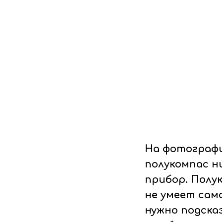
На фотографи
полукомпас н
прибор. Полук
не умеет сам
нужно подска