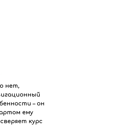
о нет,
авигационный
обенности – он
тартом ему
сверяет курс