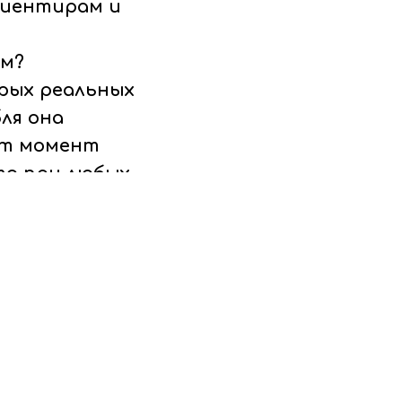
риентирам и
ом?
рых реальных
ля она
от момент
то при любых
алежами руды
ое поле
в механики.
север, а