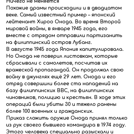
Ничего не меняется
Похожие драмы происходили и в двадцатом
веке. Самый известный пример – японский
лейтенант Хироо Онода. Во время Второй
мировой войны, в январе 1945 года, его
вместе с отрядом отправили партизанить
на филиппинский остров Лубанг.
В августе 1945 года Япония капитулировала.
Но Онода не поверил листовкам, которые
сбрасывали с самолетов, посчитав их
вражеской пропагандой. Он продолжал свою
войну в джунглях ещё 29 лет. Онода и его
отряд совершили более ста нападений на
базу филиппинских ВВС, на филиппинских
чиновников, полицию и крестьян. В ходе этих
операций были убиты 30 и тяжело ранены
более 100 военных и гражданских.
Приказ сложить оружие Онода принял только
из рук своего бывшего командира в 1974 году.
Этого человека специально разыскали и