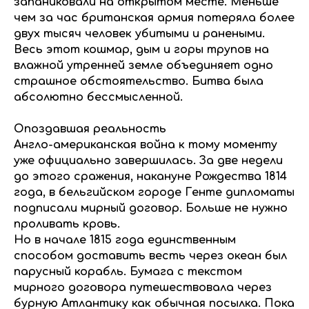
запаниковали на открытом месте. Меньше
чем за час британская армия потеряла более
двух тысяч человек убитыми и ранеными.
Весь этот кошмар, дым и горы трупов на
влажной утренней земле объединяет одно
страшное обстоятельство. Битва была
абсолютно бессмысленной.
Опоздавшая реальность
Англо-американская война к тому моменту
уже официально завершилась. За две недели
до этого сражения, накануне Рождества 1814
года, в бельгийском городе Генте дипломаты
подписали мирный договор. Больше не нужно
проливать кровь.
Но в начале 1815 года единственным
способом доставить весть через океан был
парусный корабль. Бумага с текстом
мирного договора путешествовала через
бурную Атлантику как обычная посылка. Пока